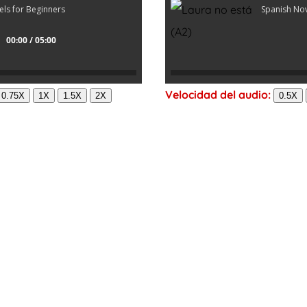
els for Beginners
Spanish Nov
00:00 / 05:00
Velocidad del audio:
0.75X
1X
1.5X
2X
0.5X