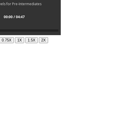
els for Pre-Intermediates
00:00 / 04:47
0.75X
1X
1.5X
2X