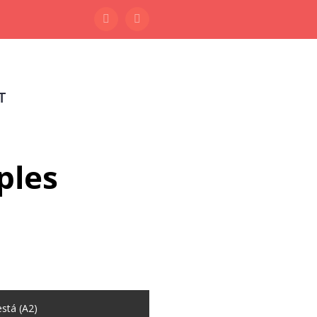
Facebook
Instagram
T
ples
está (A2)