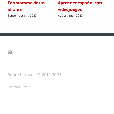
Enamorarse de un
Aprender español con
Lee
s
idioma
videojuegos
es
September 8th, 2023
August 28th, 2023
July
Spanish Novels © 2012-2024
Privacy Policy