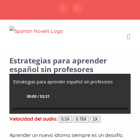
Skip
Facebook
Instagram
to
content
Estrategias para aprender
español sin profesores
Estrategias para aprender español sin profesores
00:00 / 02:31
Velocidad del audio:
0.5X
0.75X
1X
Aprender un nuevo idioma siempre es un desafío,