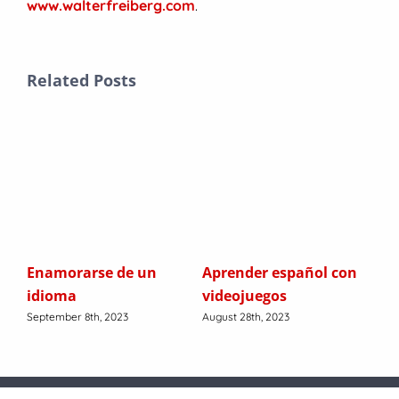
www.walterfreiberg.com
.
Related Posts
Enamorarse de un
Aprender español con
Cla
s
idioma
videojuegos
en 
September 8th, 2023
August 28th, 2023
Augu