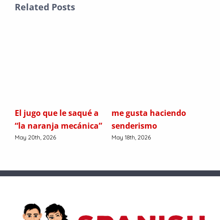
Related Posts
e
El jugo que le saqué a
me gusta haciendo
D1
“la naranja mecánica”
senderismo
Marc
May 20th, 2026
May 18th, 2026