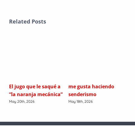
Related Posts
e
El jugo que le saqué a
me gusta haciendo
D1
“la naranja mecánica”
senderismo
Marc
May 20th, 2026
May 18th, 2026