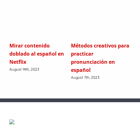
Mirar contenido
Métodos creativos para
Có
s
doblado al español en
practicar
co
Netflix
pronunciación en
es
español
August 14th, 2023
July
August 7th, 2023